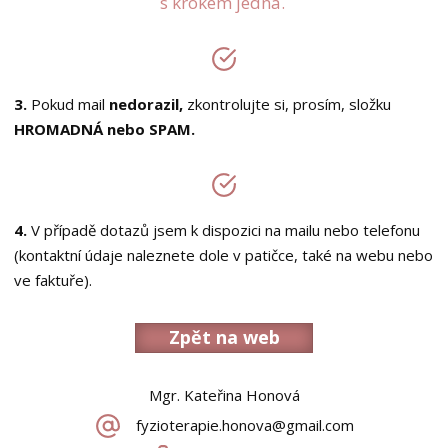
s krokem jedna.
3.
Pokud mail
nedorazil,
zkontrolujte si, prosím, složku
HROMADNÁ nebo SPAM.
4.
V případě dotazů jsem k dispozici na mailu nebo telefonu
(kontaktní údaje naleznete dole v patičce, také na webu nebo
ve faktuře).
Zpět na web
Mgr. Kateřina Honová
fyzioterapie.honova@gmail.com