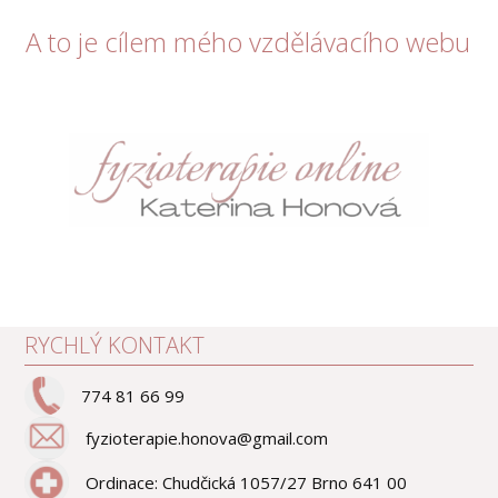
A to je cílem mého vzdělávacího webu
RYCHLÝ KONTAKT
774 81 66 99
fyzioterapie.honova@gmail.com
Ordinace: Chudčická 1057/27 Brno 641 00