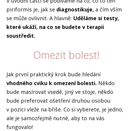
V úvodní části se podíváme na to, co to ten
piriformis je, jak se
diagnostikuje,
a čím vším
se může ovlivnit. A hlavně:
Uděláme si testy,
které ukáží, na co se budete v terapii
soustředit.
Omezit bolest!
Jak první praktický krok bude hledání
vhodného cviku k omezení bolesti.
Někdo
bude masírovat vsedě, jiný ve stoje, někdo
bude preferovat ošetření druhou osobou
v pozici vleže na břiše. Co si vyberete, je jedno,
ale je samozřejmě nutné, aby to na vás
fungovalo!