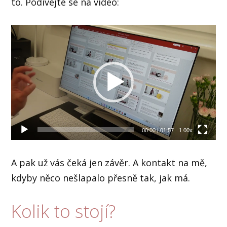
to. Podívejte se na video:
Video
přehrávač
00:00
|
01:57
1.00x
A pak už vás čeká jen závěr. A kontakt na mě,
kdyby něco nešlapalo přesně tak, jak má.
Kolik to stojí?