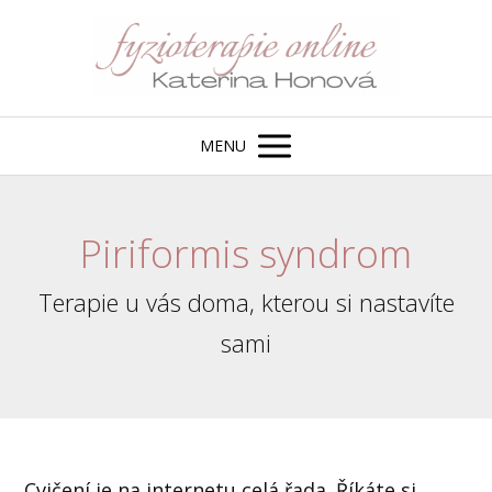
MENU
Piriformis syndrom
Terapie u vás doma, kterou si nastavíte
sami
Cvičení je na internetu celá řada. Říkáte si,