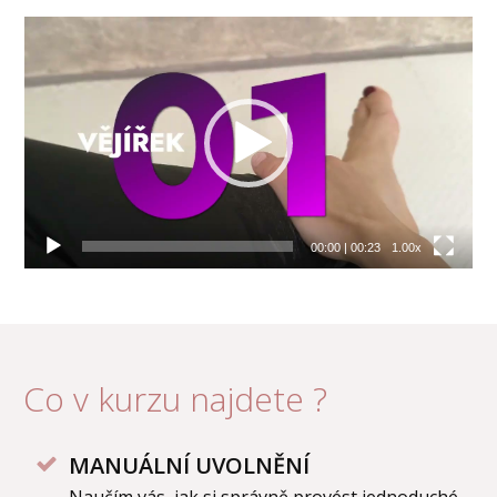
Video
přehrávač
00:00
|
00:23
1.00x
Co v kurzu najdete ?
MANUÁLNÍ UVOLNĚNÍ
Naučím vás, jak si správně provést jednoduché