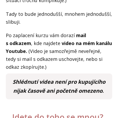
situaci trochu komplikuje.)
Tady to bude jednodušší, mnohem jednodušší,
slibuji.
Po zaplacení kurzu vám dorazí
mail
s odkazem
, kde najdete
video na mém kanálu
Youtube.
(Video je samozřejmě neveřejné,
tedy si mail s odkazem uschovejte, nebo si
odkaz zkopírujte.)
Shlédnutí videa není pro kupujícího
nijak časově ani početně omezeno
.
Jdete do toho se mnou?