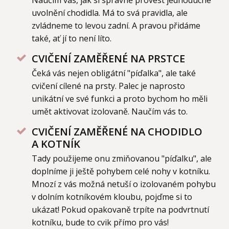
uvolnění chodidla. Má to svá pravidla, ale
zvládneme to levou zadní. A pravou přidáme
také, ať jí to není líto.
CVIČENÍ ZAMĚŘENÉ NA PRSTCE
Čeká vás nejen obligátní "píďalka", ale také
cvičení cílené na prsty. Palec je naprosto
unikátní ve své funkci a proto bychom ho měli
umět aktivovat izolovaně. Naučím vás to.
CVIČENÍ ZAMĚŘENÉ NA CHODIDLO
A KOTNÍK
Tady použijeme onu zmiňovanou "píďalku", ale
doplníme ji ještě pohybem celé nohy v kotníku.
Mnozí z vás možná netuší o izolovaném pohybu
v dolním kotníkovém kloubu, pojďme si to
ukázat! Pokud opakovaně trpíte na podvrtnutí
kotníku, bude to cvik přímo pro vás!