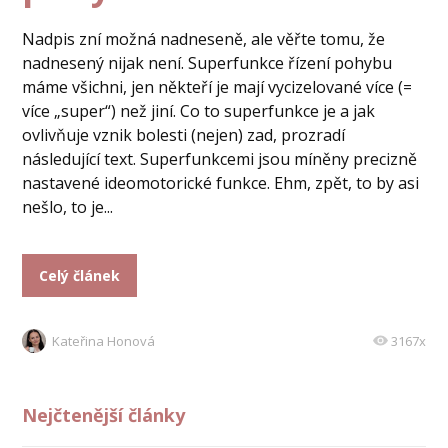
Nadpis zní možná nadneseně, ale věřte tomu, že
nadnesený nijak není. Superfunkce řízení pohybu
máme všichni, jen někteří je mají vycizelované více (=
více „super“) než jiní. Co to superfunkce je a jak
ovlivňuje vznik bolesti (nejen) zad, prozradí
následující text. Superfunkcemi jsou míněny precizně
nastavené ideomotorické funkce. Ehm, zpět, to by asi
nešlo, to je...
Celý článek
Kateřina Honová
3167x
Nejčtenější články