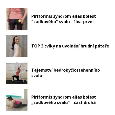
Piriformis syndrom alias bolest
"zadkového" svalu - část první
TOP 3 cviky na uvolnění hrudní páteře
Tajemství bedrokyčlostehenního
svalu
Piriformis syndrom alias bolest
„zadkového svalu“ – část druhá