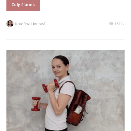
Celý článek
Kateřina Honová
1611x