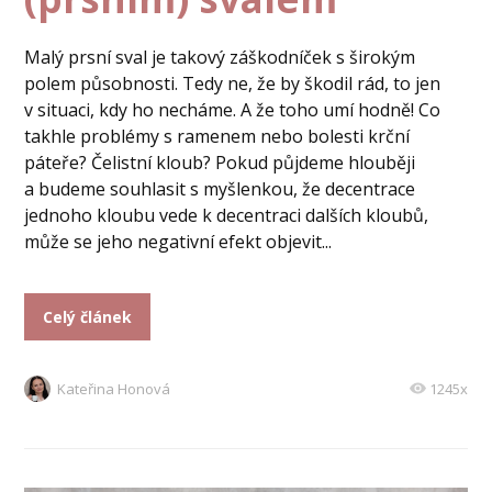
Malý prsní sval je takový záškodníček s širokým
polem působnosti. Tedy ne, že by škodil rád, to jen
v situaci, kdy ho necháme. A že toho umí hodně! Co
takhle problémy s ramenem nebo bolesti krční
páteře? Čelistní kloub? Pokud půjdeme hlouběji
a budeme souhlasit s myšlenkou, že decentrace
jednoho kloubu vede k decentraci dalších kloubů,
může se jeho negativní efekt objevit...
Celý článek
Kateřina Honová
1245x