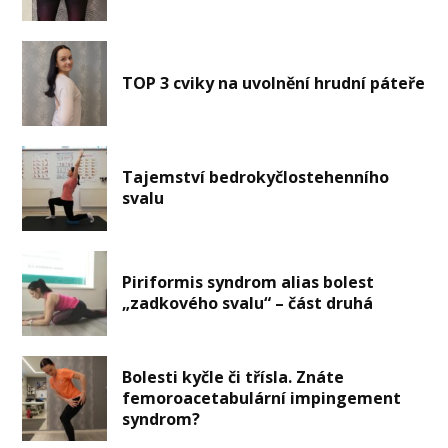
TOP 3 cviky na uvolnění hrudní páteře
Tajemství bedrokyčlostehenního
svalu
Piriformis syndrom alias bolest
„zadkového svalu“ – část druhá
Bolesti kyčle či třísla. Znáte
femoroacetabulární impingement
syndrom?