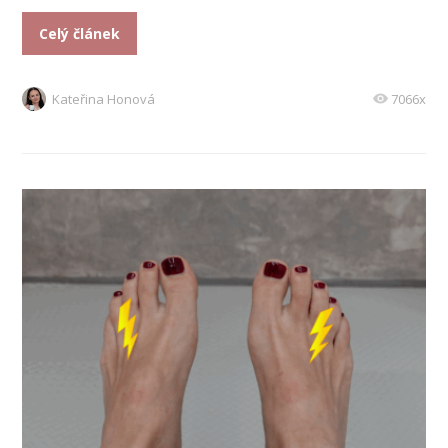
Celý článek
Kateřina Honová
7066x