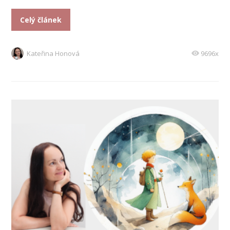
Celý článek
Kateřina Honová
9696x