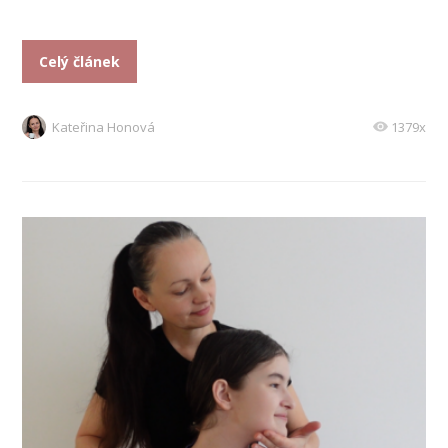
Celý článek
Kateřina Honová
1379x