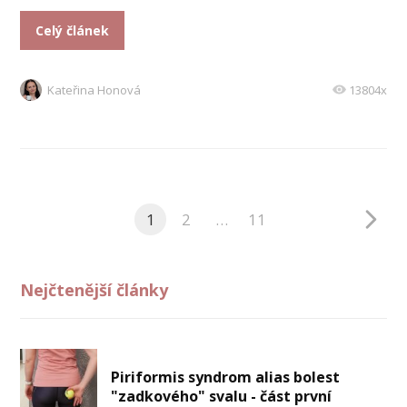
Celý článek
Kateřina Honová
13804x
1
2
…
11
Nejčtenější články
Piriformis syndrom alias bolest
"zadkového" svalu - část první