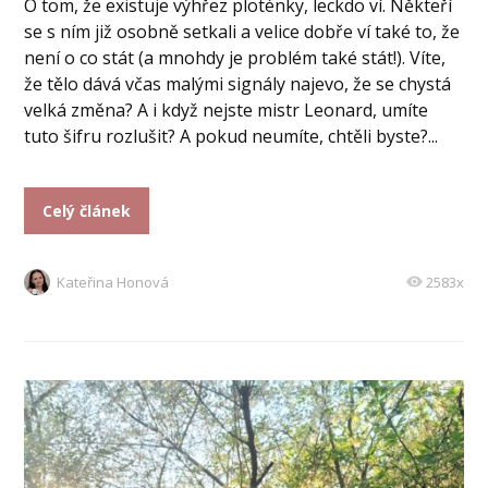
O tom, že existuje výhřez ploténky, leckdo ví. Někteří
se s ním již osobně setkali a velice dobře ví také to, že
není o co stát (a mnohdy je problém také stát!). Víte,
že tělo dává včas malými signály najevo, že se chystá
velká změna? A i když nejste mistr Leonard, umíte
tuto šifru rozlušit? A pokud neumíte, chtěli byste?...
Celý článek
Kateřina Honová
2583x