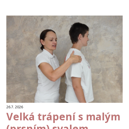
26.7. 2026
Velká trápení s malým
(prsním) svalem