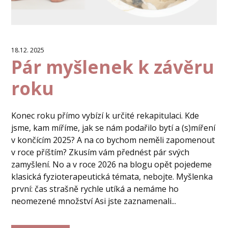
18.12. 2025
Pár myšlenek k závěru
roku
Konec roku přímo vybízí k určité rekapitulaci. Kde
jsme, kam míříme, jak se nám podařilo bytí a (s)míření
v končícím 2025? A na co bychom neměli zapomenout
v roce příštím? Zkusím vám přednést pár svých
zamyšlení. No a v roce 2026 na blogu opět pojedeme
klasická fyzioterapeutická témata, nebojte. Myšlenka
první: čas strašně rychle utíká a nemáme ho
neomezené množství Asi jste zaznamenali...