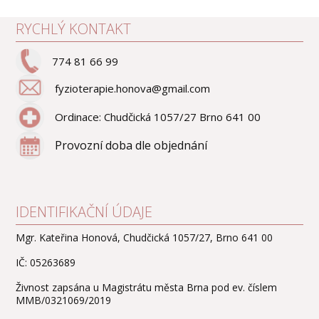
RYCHLÝ KONTAKT
774 81 66 99
fyzioterapie.honova@gmail.com
Ordinace: Chudčická 1057/27 Brno 641 00
Provozní doba dle objednání
IDENTIFIKAČNÍ ÚDAJE
Mgr. Kateřina Honová, Chudčická 1057/27, Brno 641 00
IČ: 05263689
Živnost zapsána u Magistrátu města Brna pod ev. číslem
MMB/0321069/2019