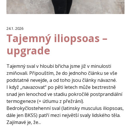
24.1. 2026
Tajemný iliopsoas –
upgrade
Tajemný sval v hloubi břicha jsme již v minulosti
zmiňovali. Připouštím, že do jednoho článku se vše
podstatné nevejde, a od toho jsou články návazné.
I když „navazovat“ po pěti letech může beztrestně
snad jen lenochod ve stadiu pokročilé postprandiální
termogeneze (= útlumu z přežrání).
Bedrokyčlostehenní sval (latinsky musculus iliopsoas,
dále jen BKSS) patří mezi největší svaly lidského těla.
Zajímavé je, že...