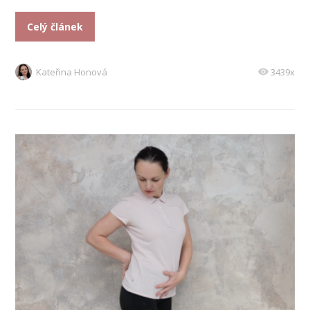
Celý článek
Kateřina Honová
3439x