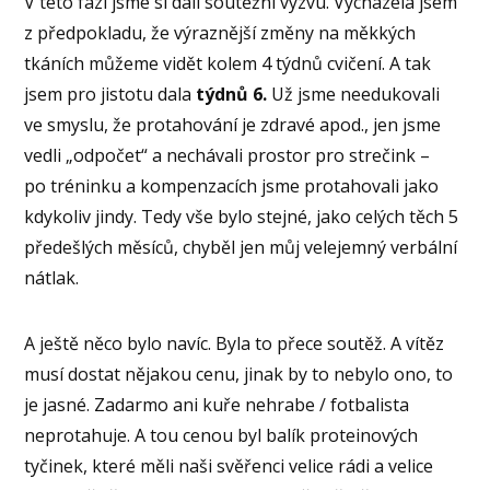
V této fázi jsme si dali soutěžní výzvu. Vycházela jsem
z předpokladu, že výraznější změny na měkkých
tkáních můžeme vidět kolem 4 týdnů cvičení. A tak
jsem pro jistotu dala
týdnů 6.
Už jsme needukovali
ve smyslu, že protahování je zdravé apod., jen jsme
vedli „odpočet“ a nechávali prostor pro strečink –
po tréninku a kompenzacích jsme protahovali jako
kdykoliv jindy. Tedy vše bylo stejné, jako celých těch 5
předešlých měsíců, chyběl jen můj velejemný verbální
nátlak.
A ještě něco bylo navíc. Byla to přece soutěž. A vítěz
musí dostat nějakou cenu, jinak by to nebylo ono, to
je jasné. Zadarmo ani kuře nehrabe / fotbalista
neprotahuje. A tou cenou byl balík proteinových
tyčinek, které měli naši svěřenci velice rádi a velice