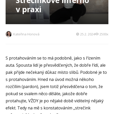
Strečinkové inferno
v praxi
Kateřina Honová
25.2. 2024
2500x
S protahováním se to má podobně, jako s řízením
auta. Spousta lidí je přesvědčených, že dobře řídí, ale
pak přijde nečekaný důkaz místo slibů. Podobné je to
s protahováním. Hned na úvod možná někoho
rozčílím (pardon), jsem totiž přesvědčena o tom, že
pokud se svalem něco děláte, jakože dobře
protahujte, VŽDY je po nějaké době viditelný nějaký
efekt. Tedy na mě s konstatováním „strečink