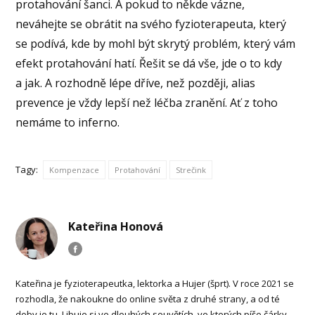
protahování šanci. A pokud to někde vázne,
neváhejte se obrátit na svého fyzioterapeuta, který
se podívá, kde by mohl být skrytý problém, který vám
efekt protahování hatí. Řešit se dá vše, jde o to kdy
a jak. A rozhodně lépe dříve, než později, alias
prevence je vždy lepší než léčba zranění. Ať z toho
nemáme to inferno.
Tagy:
Kompenzace
Protahování
Strečink
Kateřina Honová
Kateřina je fyzioterapeutka, lektorka a Hujer (šprt). V roce 2021 se
rozhodla, že nakoukne do online světa z druhé strany, a od té
doby je tu. Libuje si ve dlouhých souvětích, ve kterých píše čárky