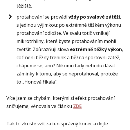
těžiště.
protahování se provádí
vždy po svalové zátěži,
s jedinou výjimkou: po extrémně těžkém výkonu
protahování odložte. Ve svalu totiž vznikají
mikrotrhliny, které byste protahováním mohli
zvětšit. Zdůrazňuji slova
extrémně těžký výkon
,
což není běžný trénink a běžná sportovní zátěž,
chápeme se, ano? Nikomu tady nebudu dávat
záminky k tomu, aby se neprotahoval, protože
to „Honová říkala“.
Více jsem se chybám, kterými si efekt protahování
snižujeme, věnovala ve článku
ZDE
.
Tak to zkuste vzít za ten správný konec a dejte