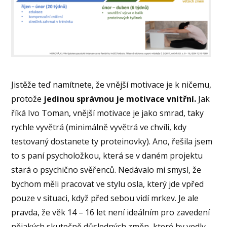
Jistěže teď namítnete, že vnější motivace je k ničemu,
protože
jedinou správnou je motivace vnitřní.
Jak
říká Ivo Toman, vnější motivace je jako smrad, taky
rychle vyvětrá (minimálně vyvětrá ve chvíli, kdy
testovaný dostanete ty proteinovky). Ano, řešila jsem
to s paní psycholožkou, která se v daném projektu
stará o psychično svěřenců. Nedávalo mi smysl, že
bychom měli pracovat ve stylu osla, který jde vpřed
pouze v situaci, když před sebou vidí mrkev. Je ale
pravda, že věk 14 – 16 let není ideálním pro zavedení
nějakých skutečně důsledných změn, které by vedly