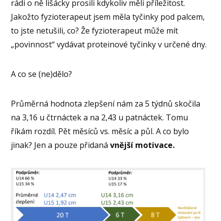
rádi o ně lišácky prosili kdykoliv měli příležitost.
Jakožto fyzioterapeut jsem měla tyčinky pod palcem,
to jste netušili, co? Že fyzioterapeut může mít
„povinnost“ vydávat proteinové tyčinky v určené dny.
A co se (ne)dělo?
Průměrná hodnota zlepšení nám za 5 týdnů skočila
na 3,16 u čtrnáctek a na 2,43 u patnáctek. Tomu
říkám rozdíl. Pět měsíců vs. měsíc a půl. A co bylo
jinak? Jen a pouze přidaná
vnější motivace.