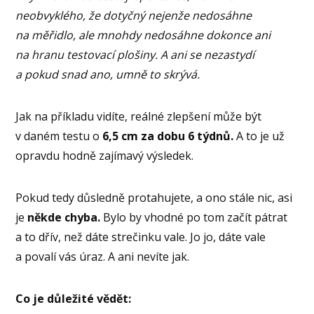
neobvyklého, že dotyčný nejenže nedosáhne
na měřidlo, ale mnohdy nedosáhne dokonce ani
na hranu testovací plošiny. A ani se nezastydí
a pokud snad ano, umně to skrývá.
Jak na příkladu vidíte, reálné zlepšení může být
v daném testu o
6,5 cm za dobu 6 týdnů.
A to je už
opravdu hodně zajímavý výsledek.
Pokud tedy důsledně protahujete, a ono stále nic, asi
je
někde chyba.
Bylo by vhodné po tom začít pátrat
a to dřív, než dáte strečinku vale. Jo jo, dáte vale
a povalí vás úraz. A ani nevíte jak.
Co je důležité vědět: