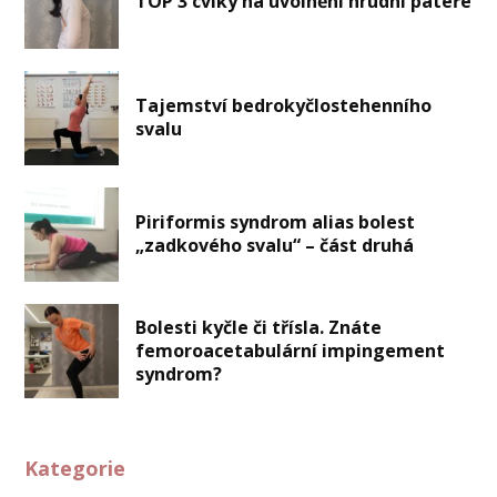
TOP 3 cviky na uvolnění hrudní páteře
Tajemství bedrokyčlostehenního
svalu
Piriformis syndrom alias bolest
„zadkového svalu“ – část druhá
Bolesti kyčle či třísla. Znáte
femoroacetabulární impingement
syndrom?
Kategorie