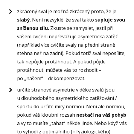
zkrácený sval je možná zkrácený proto, že je
slabý.
Není nezvyklé, že sval takto
supluje svou
sníženou sílu.
Zkuste se zamyslet, jestli při
vašem cvičení nepřevažuje asymetrická zátěž
(například více cvičíte svaly na přední straně
stehna než na zadní). Pokud totiž sval neposílíte,
tak nepůjde protáhnout. A pokud půjde
protáhnout, můžete vás to rozhodit –
po „našem“ – dekompenzovat.
určité stranové asymetrie v délce svalů jsou
u dlouhodobého asymetrického zatěžování /
sportu do určité míry normou. Není ale normou,
pokud váš kloubní rozsah
nestačí na váš pohyb
a vy to musíte „tahat“ někde jinde. Nebo když vás
to vyhodí z optimálního (= fyziologického)