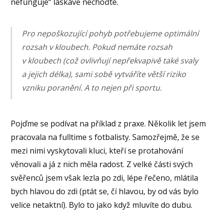
nefunguje“ laskavě nechoďte.
Pro nepoškozující pohyb potřebujeme optimální
rozsah v kloubech. Pokud nemáte rozsah
v kloubech (což ovlivňují nepřekvapivě také svaly
a jejich délka), sami sobě vytváříte větší riziko
vzniku poranění. A to nejen při sportu.
Pojďme se podívat na příklad z praxe. Několik let jsem
pracovala na fulltime s fotbalisty. Samozřejmě, že se
mezi nimi vyskytovali kluci, kteří se protahování
věnovali a já z nich měla radost. Z velké části svých
svěřenců jsem však lezla po zdi, lépe řečeno, mlátila
bych hlavou do zdi (ptát se, čí hlavou, by od vás bylo
velice netaktní). Bylo to jako když mluvíte do dubu.