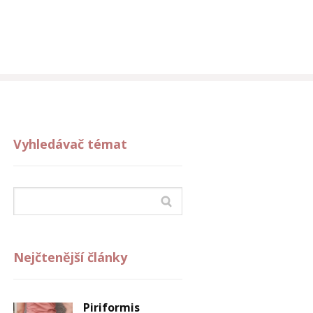
Vyhledávač témat
Nejčtenější články
Piriformis