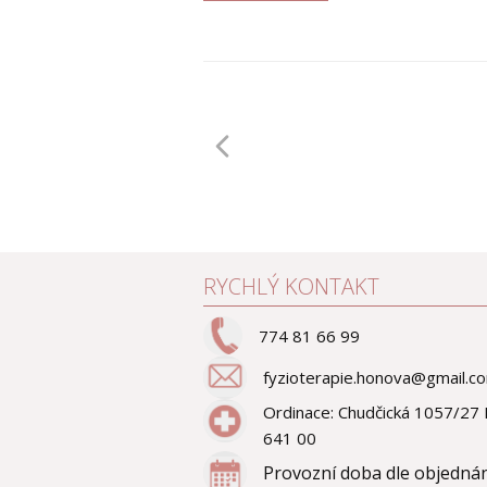
RYCHLÝ KONTAKT
774 81 66 99
fyzioterapie.honova@gmail.c
Ordinace: Chudčická 1057/27
641 00
Provozní doba dle objedná