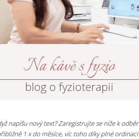
Na kávě s fyzio
blog o fyzioterapii
yž napíšu nový text? Zaregistrujte se níže k odbě
řibližně 1 x do měsíce, víc toho díky plné ordinac