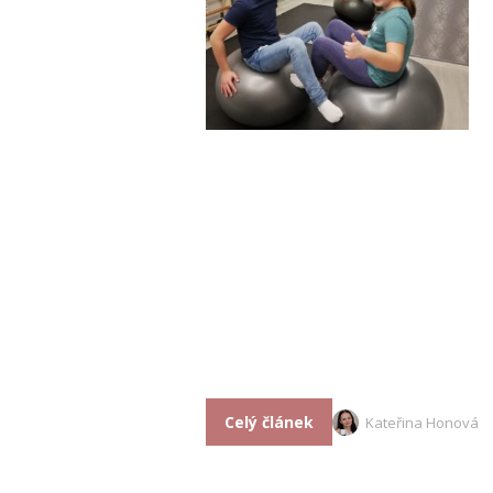
Celý článek
Kateřina Honová