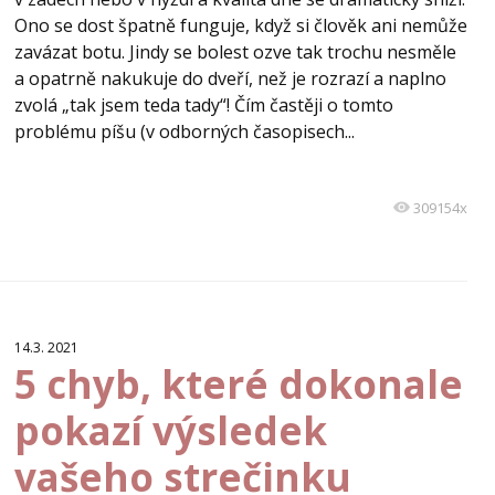
Ono se dost špatně funguje, když si člověk ani nemůže
zavázat botu. Jindy se bolest ozve tak trochu nesměle
a opatrně nakukuje do dveří, než je rozrazí a naplno
zvolá „tak jsem teda tady“! Čím častěji o tomto
problému píšu (v odborných časopisech...
309154x
14.3. 2021
5 chyb, které dokonale
pokazí výsledek
vašeho strečinku