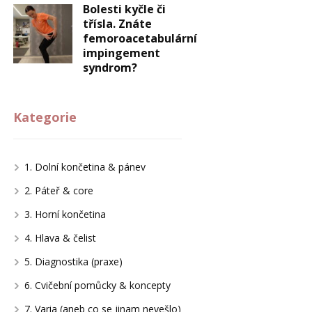
Bolesti kyčle či
třísla. Znáte
femoroacetabulární
impingement
syndrom?
Kategorie
1. Dolní končetina & pánev
2. Páteř & core
3. Horní končetina
4. Hlava & čelist
5. Diagnostika (praxe)
6. Cvičební pomůcky & koncepty
7. Varia (aneb co se jinam nevešlo)