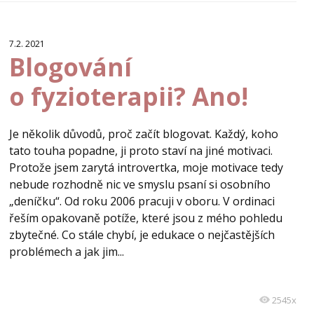
7.2. 2021
Blogování
o fyzioterapii? Ano!
Je několik důvodů, proč začít blogovat. Každý, koho
tato touha popadne, ji proto staví na jiné motivaci.
Protože jsem zarytá introvertka, moje motivace tedy
nebude rozhodně nic ve smyslu psaní si osobního
„deníčku“. Od roku 2006 pracuji v oboru. V ordinaci
řeším opakovaně potíže, které jsou z mého pohledu
zbytečné. Co stále chybí, je edukace o nejčastějších
problémech a jak jim...
2545x