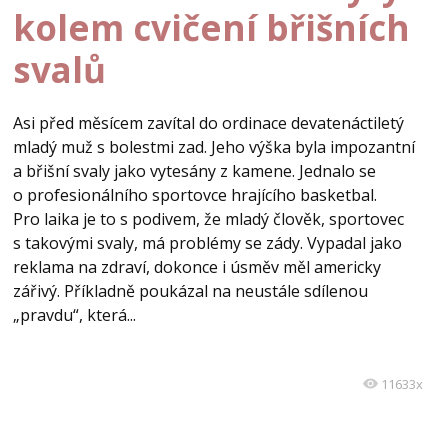
kolem cvičení břišních
svalů
Asi před měsícem zavítal do ordinace devatenáctiletý
mladý muž s bolestmi zad. Jeho výška byla impozantní
a břišní svaly jako vytesány z kamene. Jednalo se
o profesionálního sportovce hrajícího basketbal.
Pro laika je to s podivem, že mladý člověk, sportovec
s takovými svaly, má problémy se zády. Vypadal jako
reklama na zdraví, dokonce i úsměv měl americky
zářivý. Příkladně poukázal na neustále sdílenou
„pravdu“, která...
11633x