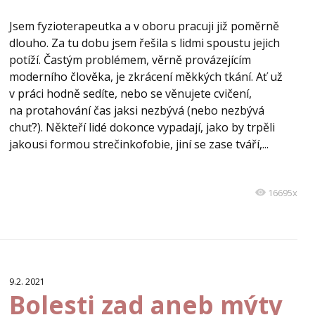
Jsem fyzioterapeutka a v oboru pracuji již poměrně
dlouho. Za tu dobu jsem řešila s lidmi spoustu jejich
potíží. Častým problémem, věrně provázejícím
moderního člověka, je zkrácení měkkých tkání. Ať už
v práci hodně sedíte, nebo se věnujete cvičení,
na protahování čas jaksi nezbývá (nebo nezbývá
chuť?). Někteří lidé dokonce vypadají, jako by trpěli
jakousi formou strečinkofobie, jiní se zase tváří,...
16695x
9.2. 2021
Bolesti zad aneb mýty