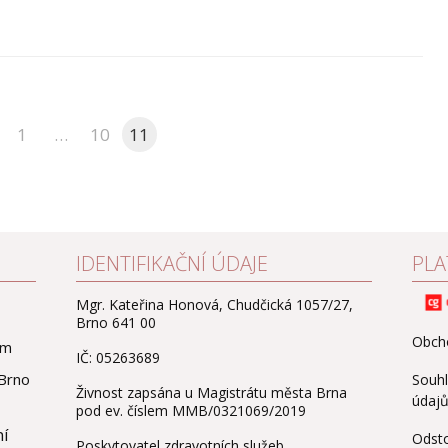
1
…
10
11
IDENTIFIKAČNÍ ÚDAJE
PLA
Mgr. Kateřina Honová, Chudčická 1057/27,
Brno 641 00
Obch
om
IČ: 05263689
 Brno
Souhl
Živnost zapsána u Magistrátu města Brna
údaj
pod ev. číslem MMB/0321069/2019
ní
Odst
Poskytovatel zdravotních služeb