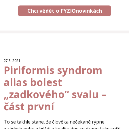
Chci vědět o FYZIOnovinkách
27.3. 2021
Piriformis syndrom
alias bolest
„zadkového“ svalu –
část první
To se takhle stane, že člověka nečekaně rýpne
v zádech nebo v hýždi a kvalita dne se dramaticky sníží.