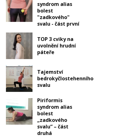
syndrom alias
bolest
"zadkového"
svalu - část první
TOP 3 cviky na
uvolnění hrudní
páteře
Tajemství
bedrokyčlostehenního
svalu
Piriformis
syndrom alias
bolest
„zadkového
svalu“ – část
druhá