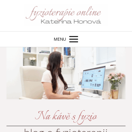
MENU
Na kávě s fyzio