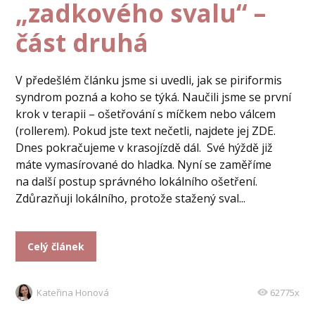
„zadkového svalu“ –
část druhá
V předešlém článku jsme si uvedli, jak se piriformis
syndrom pozná a koho se týká. Naučili jsme se první
krok v terapii – ošetřování s míčkem nebo válcem
(rollerem). Pokud jste text nečetli, najdete jej ZDE.
Dnes pokračujeme v krasojízdě dál. Své hýždě již
máte vymasírované do hladka. Nyní se zaměříme
na další postup správného lokálního ošetření.
Zdůrazňuji lokálního, protože stažený sval...
Celý článek
Kateřina Honová
62775x