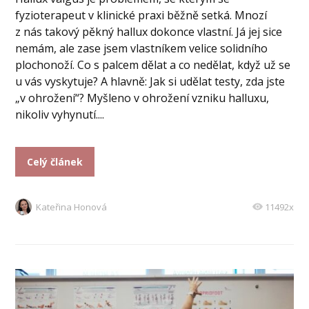
fyzioterapeut v klinické praxi běžně setká. Mnozí
z nás takový pěkný hallux dokonce vlastní. Já jej sice
nemám, ale zase jsem vlastníkem velice solidního
plochonoží. Co s palcem dělat a co nedělat, když už se
u vás vyskytuje? A hlavně: Jak si udělat testy, zda jste
„v ohrožení“? Myšleno v ohrožení vzniku halluxu,
nikoliv vyhynutí....
Celý článek
Kateřina Honová
11492x