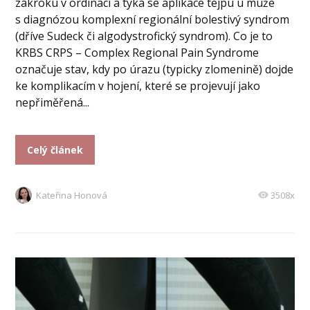
zákroku v ordinaci a týká se aplikace tejpu u muže
s diagnózou komplexní regionální bolestivý syndrom
(dříve Sudeck či algodystrofický syndrom). Co je to
KRBS CRPS – Complex Regional Pain Syndrome
označuje stav, kdy po úrazu (typicky zlomenině) dojde
ke komplikacím v hojení, které se projevují jako
nepřiměřená...
Celý článek
Kateřina Honová
3508x