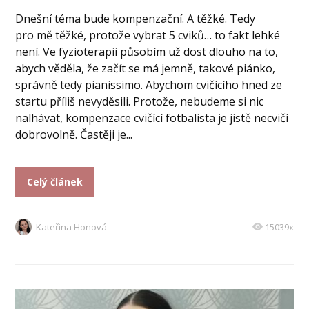
Dnešní téma bude kompenzační. A těžké. Tedy
pro mě těžké, protože vybrat 5 cviků… to fakt lehké
není. Ve fyzioterapii působím už dost dlouho na to,
abych věděla, že začít se má jemně, takové piánko,
správně tedy pianissimo. Abychom cvičícího hned ze
startu příliš nevyděsili. Protože, nebudeme si nic
nalhávat, kompenzace cvičící fotbalista je jistě necvičí
dobrovolně. Častěji je...
Celý článek
Kateřina Honová
15039x