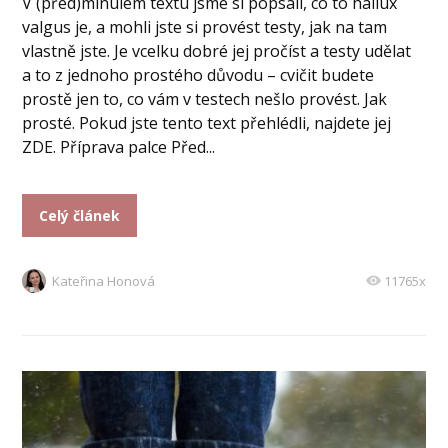
V (před)minulém textu jsme si popsali, co to hallux
valgus je, a mohli jste si provést testy, jak na tam
vlastně jste. Je vcelku dobré jej pročíst a testy udělat
a to z jednoho prostého důvodu – cvičit budete
prostě jen to, co vám v testech nešlo provést. Jak
prosté. Pokud jste tento text přehlédli, najdete jej
ZDE. Příprava palce Před...
Celý článek
Kateřina Honová
11765x