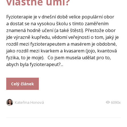
vlastně umí?
Fyzioterapie je v dnešní době velice populární obor
a dostat se na vysokou školu s tímto zaměřením
znamená hodně učení (a také štěstí). Přestože obor
jde výrazně kupředu, vědomí veřejnosti o tom, jaký je
rozdíl mezi fyzioterapeutem a masérem je obdobné,
jako rozdíl mezi kvarkem a kvasarem (jojo, kvantová
fyzika, to je moje). Co jsem musela udělat pro to,
abych byla fyzioterapeut?...
Celý článek
Kateřina Honová
6090x