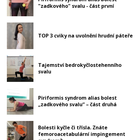
"zadkového" svalu - část první
TOP 3 cviky na uvolnění hrudní páteře
Tajemství bedrokyčlostehenního
svalu
Piriformis syndrom alias bolest
„zadkového svalu“ – část druhá
Bolesti kyčle či třísla. Znáte
femoroacetabulární impingement