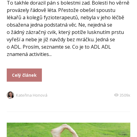
To takhle dorazil pán s bolestmi zad. Bolesti ho věrně
provázely řádově léta. Přestože obešel spoustu
lékařů a kolegů fyzioterapeutů, nebyla v jeho léčbě
obsažena jedna podstatná věc. Ne, nejedná se
o žádný zázračný cvik, který potíže lusknutím prstu
vyřeší a nebe je již navždy bez mráčku. Jedná se
o ADL. Prosím, seznamte se. Co je to ADL ADL
znamená activities...
Celý článek
Kateřina Honová
3509x