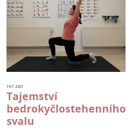
19.7. 2021
Tajemství
bedrokyčlostehenního
svalu