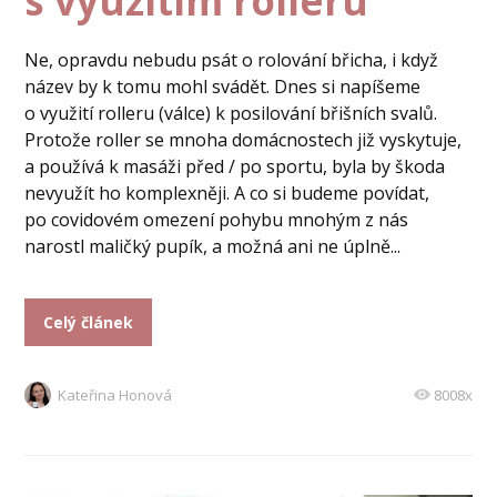
s využitím rolleru
Ne, opravdu nebudu psát o rolování břicha, i když
název by k tomu mohl svádět. Dnes si napíšeme
o využití rolleru (válce) k posilování břišních svalů.
Protože roller se mnoha domácnostech již vyskytuje,
a používá k masáži před / po sportu, byla by škoda
nevyužít ho komplexněji. A co si budeme povídat,
po covidovém omezení pohybu mnohým z nás
narostl maličký pupík, a možná ani ne úplně...
Celý článek
Kateřina Honová
8008x