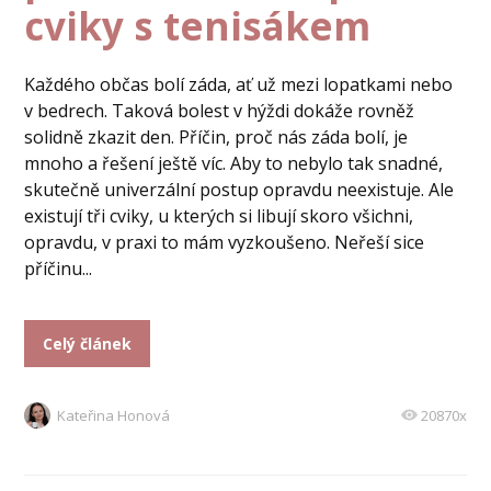
cviky s tenisákem
Každého občas bolí záda, ať už mezi lopatkami nebo
v bedrech. Taková bolest v hýždi dokáže rovněž
solidně zkazit den. Příčin, proč nás záda bolí, je
mnoho a řešení ještě víc. Aby to nebylo tak snadné,
skutečně univerzální postup opravdu neexistuje. Ale
existují tři cviky, u kterých si libují skoro všichni,
opravdu, v praxi to mám vyzkoušeno. Neřeší sice
příčinu...
Celý článek
Kateřina Honová
20870x