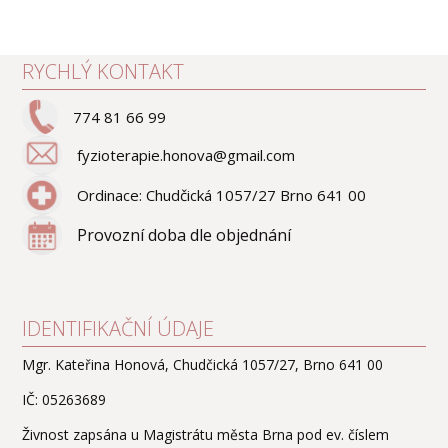
RYCHLÝ KONTAKT
774 81 66 99
fyzioterapie.honova@gmail.com
Ordinace: Chudčická 1057/27 Brno 641 00
Provozní doba dle objednání
IDENTIFIKAČNÍ ÚDAJE
Mgr. Kateřina Honová, Chudčická 1057/27, Brno 641 00
IČ: 05263689
Živnost zapsána u Magistrátu města Brna pod ev. číslem