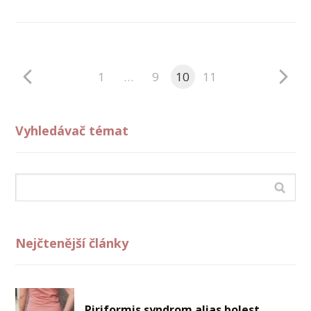
1
…
9
10
11
Vyhledávač témat
Nejčtenější články
Piriformis syndrom alias bolest