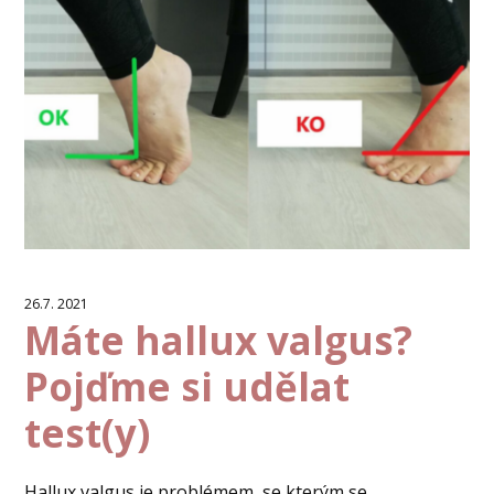
26.7. 2021
Máte hallux valgus?
Pojďme si udělat
test(y)
Hallux valgus je problémem, se kterým se