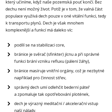
který učiníme, když naše pozemská pouť končí. Bez
dechu není možný život. Potíž je v tom, že valná část
populace využívá dech pouze v oné vitální funkci, tedy
k transportu plynů. Dech je však mnohem
komplexnější a funkcí má daleko víc:
podílí se na stabilizaci core,
bránice je svěrač (sfinkter) jícnu a při správné
funkci brání vzniku refluxu (pálení žáhy),
bránice masíruje vnitřní orgány, což je nezbytné
například pro činnost střev,
správný dech umí odlehčit bederní páteř
a zpomaluje tak opotřebování plotének,
dech je výrazný meditační / akcelerační vstup
naší nálady.