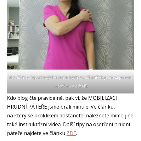
Masáž mezilopatkových (rombických) svalů (míček je mezi pravou
lopatkou a páteří)
Kdo blog čte pravidelně, pak ví, že
MOBILIZACI
HRUDNÍ PÁTEŘE
jsme brali minule. Ve článku,
na který se proklikem dostanete, naleznete mimo jiné
také instruktážní videa. Další tipy na ošetření hrudní
páteře najdete ve článku
ZDE
.