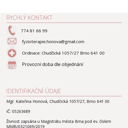
RYCHLÝ KONTAKT
774 81 66 99
fyzioterapie.honova@gmail.com
Ordinace: Chudčická 1057/27 Brno 641 00
Provozní doba dle objednání
IDENTIFIKAČNÍ ÚDAJE
Mgr. Kateřina Honová, Chudčická 1057/27, Brno 641 00
IČ: 05263689
Živnost zapsána u Magistrátu města Brna pod ev. číslem
MMB/0321069/2019