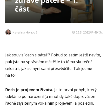
zdravé páteře – 1.
část
Kateřina Honová
29.3. 2022
4945x
Jak souvisí dech s páteří? Pokud to zatím ještě nevíte,
pak jste na správném místě! Je to téma skutečně
celostní, jak se nyní sami přesvědčíte. Tak jdeme
na to!
Dech je projevem života.
Je to první pohyb, který
uděláme po narození (a mnohdy také doprovázen
řádně slyšitelným vokálním projevem) a poslední,