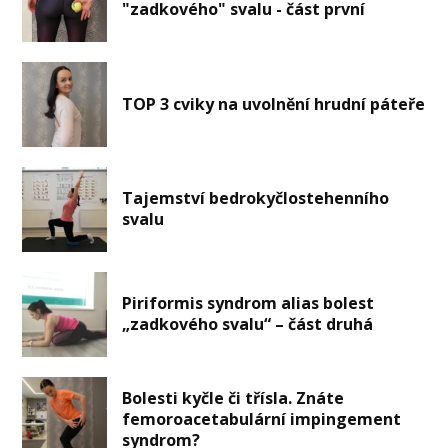
"zadkového" svalu - část první
TOP 3 cviky na uvolnění hrudní páteře
Tajemství bedrokyčlostehenního
svalu
Piriformis syndrom alias bolest
„zadkového svalu“ – část druhá
Bolesti kyčle či třísla. Znáte
femoroacetabulární impingement
syndrom?