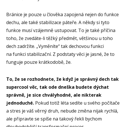
Bránice je pouze u člověka zapojená nejen do funkce
dechu, ale také stabilizace páteře. A někdy si tyto
funkce musí vzájemně ustupovat. To je také příčina
toho, že zvedáte-li těžký předmět, většinou u toho
dech zadržíte. „Vyměníte“ tak dechovou funkci
na funkci stabilizační. Z podstaty věci je jasné, že to
funguje pouze krátkodobě, že.
To, že se rozhodnete, že když je správný dech tak
supercool věc, tak ode dneška budete dýchat
správně, je sice chvályhodné, ale nikterak
jednoduché.
Pokud totiž léta sedíte u svého počítače
a stres je váš věrný druh, nebude změna nijak rychlá,
ale připravte se spíše na takový řekli bychom
dlouhodobější transformační proces.