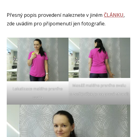
Přesný popis provedení naleznete v jiném
ČLÁNKU
,
zde uvádím pro připomenutí jen fotografie.
Masáž malého prsního svalu
Lokalizace malého prsního
o zeď (míček je na pravé straně)
svalu