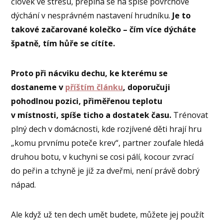
člověk ve stresu, přepíná se na spíše povrchové
dýchání v nesprávném nastavení hrudníku.
Je to
takové začarované kolečko – čím více dýcháte
špatně, tím hůře se cítíte.
Proto při nácviku dechu, ke kterému se
dostaneme v
příštím článku
, doporučuji
pohodlnou pozici, přiměřenou teplotu
v místnosti, spíše ticho a dostatek času.
Trénovat
plný dech v domácnosti, kde rozjívené děti hrají hru
„komu prvnímu poteče krev“, partner zoufale hledá
druhou botu, v kuchyni se cosi pálí, kocour zvrací
do peřin a tchyně je již za dveřmi, není právě dobrý
nápad.
Ale když už ten dech umět budete, můžete jej použít