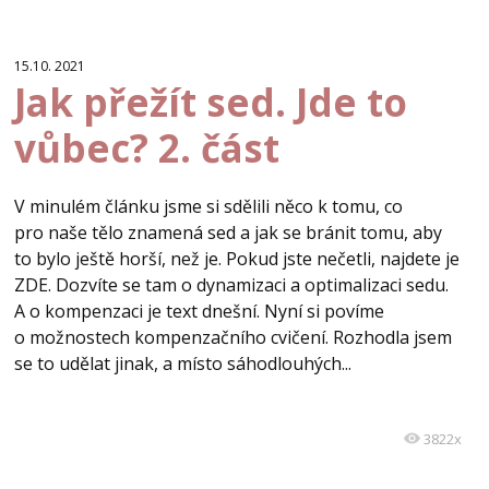
15.10. 2021
Jak přežít sed. Jde to
vůbec? 2. část
V minulém článku jsme si sdělili něco k tomu, co
pro naše tělo znamená sed a jak se bránit tomu, aby
to bylo ještě horší, než je. Pokud jste nečetli, najdete je
ZDE. Dozvíte se tam o dynamizaci a optimalizaci sedu.
A o kompenzaci je text dnešní. Nyní si povíme
o možnostech kompenzačního cvičení. Rozhodla jsem
se to udělat jinak, a místo sáhodlouhých...
3822x