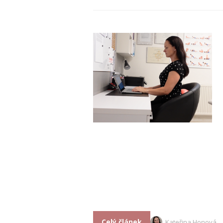
Celý článek
Kateřina Honová