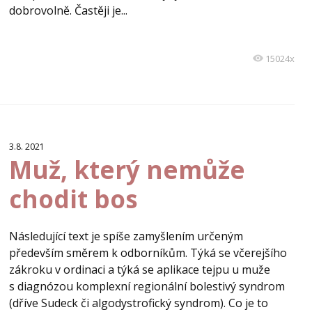
dobrovolně. Častěji je...
15024x
3.8. 2021
Muž, který nemůže
chodit bos
Následující text je spíše zamyšlením určeným
především směrem k odborníkům. Týká se včerejšího
zákroku v ordinaci a týká se aplikace tejpu u muže
s diagnózou komplexní regionální bolestivý syndrom
(dříve Sudeck či algodystrofický syndrom). Co je to