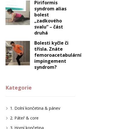
Piriformis
syndrom alias
bolest
„zadkového
svalu“ – část
druhá
Bolesti kyčle či
třísla. Znáte
femoroacetabulární
impingement
syndrom?
Kategorie
1. Dolní končetina & pánev
2. Páteř & core
3. Horní končetina