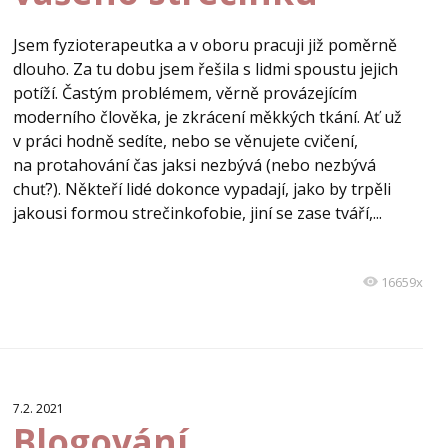
Jsem fyzioterapeutka a v oboru pracuji již poměrně
dlouho. Za tu dobu jsem řešila s lidmi spoustu jejich
potíží. Častým problémem, věrně provázejícím
moderního člověka, je zkrácení měkkých tkání. Ať už
v práci hodně sedíte, nebo se věnujete cvičení,
na protahování čas jaksi nezbývá (nebo nezbývá
chuť?). Někteří lidé dokonce vypadají, jako by trpěli
jakousi formou strečinkofobie, jiní se zase tváří,...
16659x
7.2. 2021
Blogování