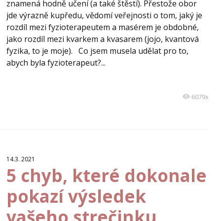
znamená hodně učení (a také štěstí). Přestože obor
jde výrazně kupředu, vědomí veřejnosti o tom, jaký je
rozdíl mezi fyzioterapeutem a masérem je obdobné,
jako rozdíl mezi kvarkem a kvasarem (jojo, kvantová
fyzika, to je moje). Co jsem musela udělat pro to,
abych byla fyzioterapeut?...
6079x
14.3. 2021
5 chyb, které dokonale
pokazí výsledek
vašeho strečinku