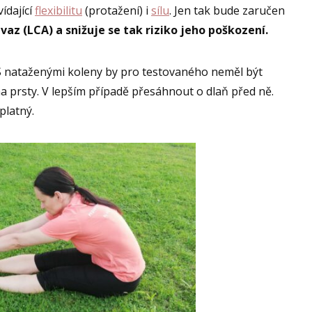
ídající
flexibilitu
(protažení) i
sílu
. Jen tak bude zaručen
vaz (LCA) a snižuje se tak riziko jeho poškození.
 S nataženými koleny by pro testovaného neměl být
rsty. V lepším případě přesáhnout o dlaň před ně.
eplatný.