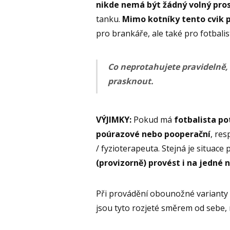
nikde nemá být žádný volný pro
tanku.
Mimo kotníky tento cvik p
pro brankáře, ale také pro fotbalist
Co neprotahujete pravidelně,
prasknout.
VÝJIMKY:
Pokud má
fotbalista po
poúrazové nebo pooperační
, re
/ fyzioterapeuta. Stejná je situace 
(provizorně) provést i na jedné 
Při provádění obounožné varianty p
jsou tyto rozjeté směrem od sebe, 