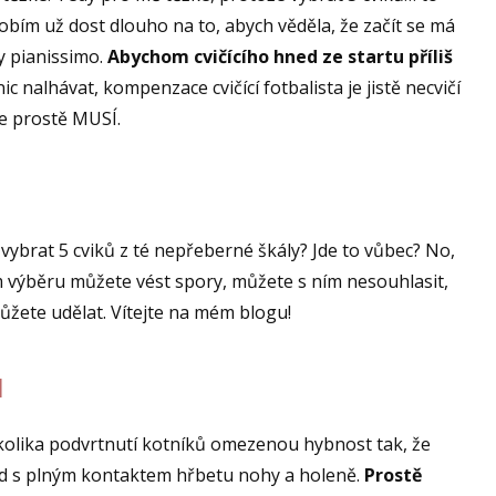
sobím už dost dlouho na to, abych věděla, že začít se má
y pianissimo.
Abychom cvičícího hned ze startu příliš
c nalhávat, kompenzace cvičící fotbalista je jistě necvičí
 že prostě MUSÍ.
 vybrat 5 cviků z té nepřeberné škály? Jde to vůbec? No,
m výběru můžete vést spory, můžete s ním nesouhlasit,
 můžete udělat. Vítejte na mém blogu!
H
kolika podvrtnutí kotníků omezenou hybnost tak, že
sed s plným kontaktem hřbetu nohy a holeně.
Prostě