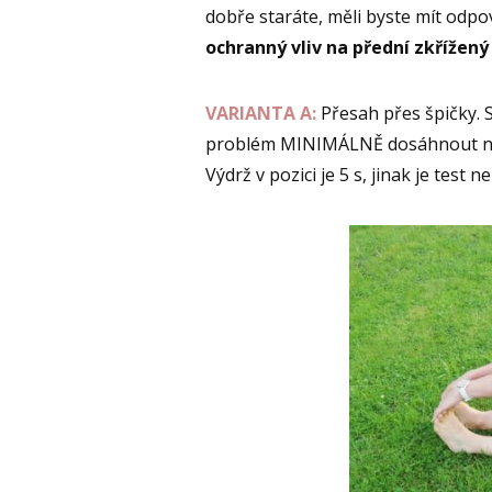
dobře staráte, měli byste mít odpov
ochranný vliv na přední zkřížený 
VARIANTA A:
Přesah přes špičky.
problém MINIMÁLNĚ dosáhnout na p
Výdrž v pozici je 5 s, jinak je test n