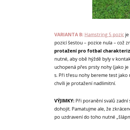
VARIANTA B:
Hamstring 5 pozic
je
pozicí šestou – pozice nula – což 
protažení pro fotbal charakteri
nutné, aby obě hýždě byly v kontak
uchopená přes prsty nohy (jako je 
s. Při třesu nohy bereme test jako 
chvíli je protažení nadlimitní.
VÝJIMKY:
Při poranění svalů zadní
dohojit. Pamatujme ale, že zkrácené
po uzdravení do toho nutné „šlápn