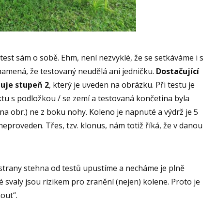
 test sám o sobě. Ehm, není nezvyklé, že se setkáváme i s
znamená, že testovaný neudělá ani jedničku.
Dostačující
zuje stupeň 2
, který je uveden na obrázku. Při testu je
tu s podložkou / se zemí a testovaná končetina byla
na obr.) ne z boku nohy. Koleno je napnuté a výdrž je 5
neproveden. Třes, tzv. klonus, nám totiž říká, že v danou
 strany stehna od testů upustíme a necháme je plně
 svaly jsou rizikem pro zranění (nejen) kolene. Proto je
out“.