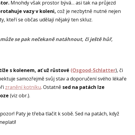
stor.
Mnohdy však prostor bývá… asi tak na průjezd
rotahuje vazy v koleni,
což je nezbytně nutné nejen
y, kteří se občas udělají nějaký ten skluz.
 může se pak nečekaně natáhnout, či ještě hůř,
tíže s kolenem, ať už růstové
(Osgood-Schlatter
), či
spektuje samozřejmě svůj stav a doporučení svého lékaře
při
zranění kotníku
. Ostatně
sed na patách lze
noze
(viz obr.).
ozor! Paty je třeba tlačit k sobě. Sed na patách, když
neplatí!