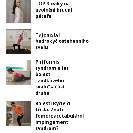
TOP 3 cviky na
uvolnění hrudní
páteře
Tajemství
bedrokyčlostehenního
svalu
Piriformis
syndrom alias
bolest
„zadkového
svalu“ – část
druhá
Bolesti kyčle či
třísla. Znáte
femoroacetabulární
impingement
syndrom?