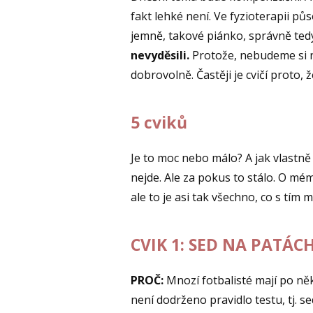
fakt lehké není. Ve fyzioterapii pů
jemně, takové piánko, správně ted
nevyděsili.
Protože, nebudeme si ni
dobrovolně. Častěji je cvičí proto,
5 cviků
Je to moc nebo málo? A jak vlastně
nejde. Ale za pokus to stálo. O mé
ale to je asi tak všechno, co s tím
CVIK 1: SED NA PATÁC
PROČ:
Mnozí fotbalisté mají po ně
není dodrženo pravidlo testu, tj. 