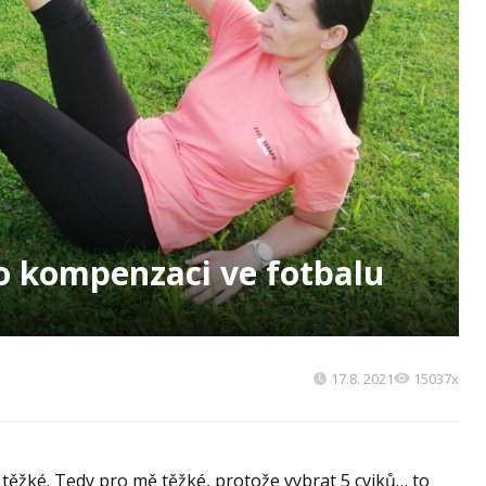
o kompenzaci ve fotbalu
17.8. 2021
15037x
ěžké. Tedy pro mě těžké, protože vybrat 5 cviků… to