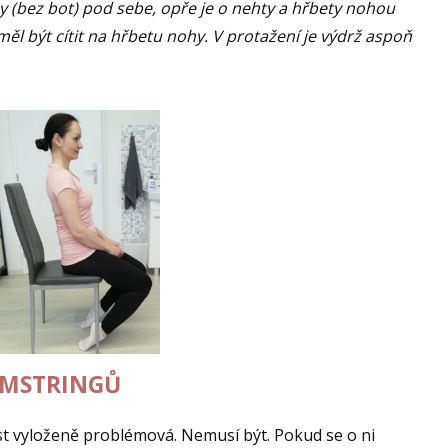
hy (bez bot) pod sebe, opře je o nehty a hřbety nohou
měl být cítit na hřbetu nohy. V protažení je výdrž aspoň
HAMSTRINGŮ
st vyloženě problémová. Nemusí být. Pokud se o ni