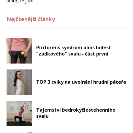
proto, že jako…
Nejčtenější články
Piriformis syndrom alias bolest
"zadkového" svalu - část první
TOP 3 cviky na uvolnění hrudní páteře
Tajemství bedrokyčlostehenního
svalu