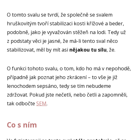
O tomto svalu se tvrdí, že společně se svalem
hruškovitým tvoří stabilizaci kosti křížové a beder,
podobně, jako je vyvažován stěžeň na lodi. Tedy už
z podstaty věci je jasné, že má-li tento sval něco
stabilizovat, měl by mít asi
nějakou tu sílu
, že.
O funkci tohoto svalu, o tom, kdo ho má v nepohodě,
případně jak poznat jeho zkrácení – to vše je již
lenochodem sepsáno, tedy se tím nebudeme
zdržovat. Pokud jste nečetli, nebo četli a zapomněli,
tak odbočte
SEM
.
Co s ním