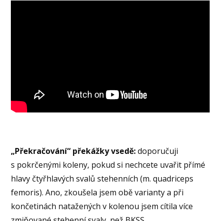
„Překračování“ překážky vsedě:
doporučuji
s pokrčenými koleny, pokud si nechcete uvařit přímé
hlavy čtyřhlavých svalů stehenních (m. quadriceps
femoris). Ano, zkoušela jsem obě varianty a při
končetinách natažených v kolenou jsem cítila více
zmiňované stehenní svaly, než BKSS.