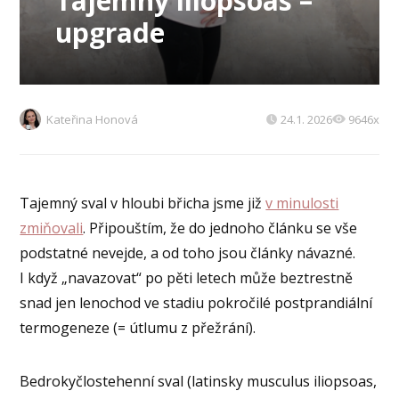
Tajemný iliopsoas –
upgrade
Kateřina Honová
24.1. 2026
9646x
Tajemný sval v hloubi břicha jsme již
v minulosti
zmiňovali
. Připouštím, že do jednoho článku se vše
podstatné nevejde, a od toho jsou články návazné.
I když „navazovat“ po pěti letech může beztrestně
snad jen lenochod ve stadiu pokročilé postprandiální
termogeneze (= útlumu z přežrání).
Bedrokyčlostehenní sval (latinsky musculus iliopsoas,