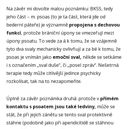
Na závěr mi dovolte malou poznámku: BKSS, tedy
jeho část – m. psoas (to je ta část, která jde od
bederní páteře) je významně
propojena s dechovou
funkcí
, protože brániční úpony se vmezeřují mezi
úpony psoatu. To vede za á k tomu, že se vzájemně
tyto dva svaly mechanicky ovlivňují a za bé k tomu, že
psoas je vnímán jako
emoční sval,
někde se setkáme
i s označením „sval duše“, či „posel zpráv“. Nešetrná
terapie tedy může citlivější jedince psychicky
rozkolísat, tak na to nezapomeňte.
Úplně za závěr poznámka druhá: protože v
přímém
kontaktu s psoatem jsou také ledviny,
může se
stát, že při jejich zánětu se tento sval protektivně
stáhne (podobně jako při apendicitidě se stáhnou