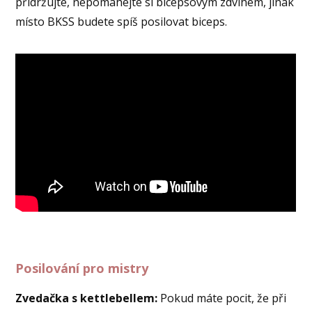
přidržujte, nepomáhejte si bicepsovým zdvihem, jinak
místo BKSS budete spíš posilovat biceps.
Posilování pro mistry
Zvedačka s kettlebellem:
Pokud máte pocit, že při