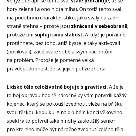
Ve fyzioterapii se tento sval
stále protahuje
, až se
hory zelenají a ono nic (a mlha). On totiž tento sval
má podobnou charakteristiku, jako svaly na zadní
straně stehna – prostě jsou
zkrácené v sebeobraně
,
protože tím
suplují svou slabost.
A když je pořádně
protáhnete, bez toho, aniž byste je taky aktivovali
(posilovali), zaděláváte sobě a svým pacientům
na problém. Protože je poměrně velká
pravděpodobnost, že se jejich potíže zhorší.
Lidské tělo celoživotně bojuje s gravitací.
A že je
to boj opravdu hodně náročný by vám potvrdil každý
kojenec, který se pokouší zvednout vleže na bříšku
svou těžkou kebulku. A na druhém konci věkového
spektra to potvrdí také mnohý zasloužilý senior,
pro kterého může být náročné zvednutí celého těla