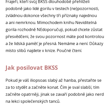
Frajeři, kteří svůj BKSS dlouhodobě přehlíželi
podobně jako lidé gorilu v testech (ne)pozornosti,
zvládnou dokonce všechny tři příznaky najednou
a ani nemrknou. Mimochodem knihu Neviditelná
gorila rozhodně NEdoporučuji, pokud chcete zůstat
přesvědčeni, že svou pozornost máte pod kontrolou
a že lidská paměť je přesná. Nemáme a není. Důkazy
místo slibů najdete v knize. Poučné čtení.
Jak posilovat BKSS
Pokud je váš iliopsoas slabý až hanba, přestaňte se
za to stydět a začněte konat. Čím je sval slabší, tím
začněte opatrněji, jinak se zavaří podobně jako nerd
na lekci společenských tanců.