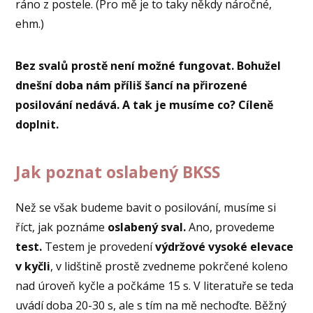
ráno z postele. (Pro mě je to taky někdy náročné,
ehm.)
Bez svalů prostě není možné fungovat. Bohužel
dnešní doba nám příliš šancí na přirozené
posilování nedává. A tak je musíme co? Cíleně
doplnit.
Jak poznat oslabený BKSS
Než se však budeme bavit o posilování, musíme si
říct, jak poznáme
oslabený sval.
Ano, provedeme
test.
Testem je provedení
výdržové vysoké elevace
v kyčli
, v lidštině prostě zvedneme pokrčené koleno
nad úroveň kyčle a počkáme 15 s. V literatuře se teda
uvádí doba 20-30 s, ale s tím na mě nechoďte. Běžný