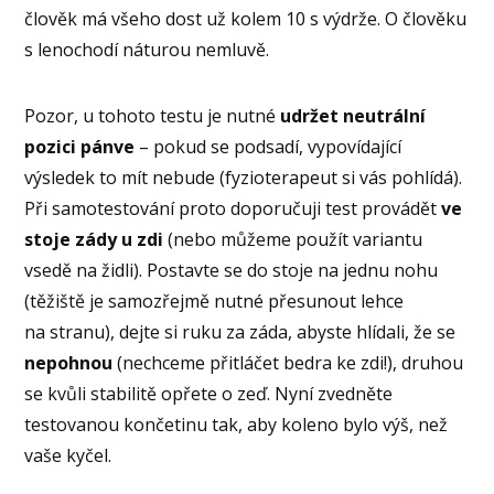
člověk má všeho dost už kolem 10 s výdrže. O člověku
s lenochodí náturou nemluvě.
Pozor, u tohoto testu je nutné
udržet neutrální
pozici pánve
– pokud se podsadí, vypovídající
výsledek to mít nebude (fyzioterapeut si vás pohlídá).
Při samotestování proto doporučuji test provádět
ve
stoje zády u zdi
(nebo můžeme použít variantu
vsedě na židli). Postavte se do stoje na jednu nohu
(těžiště je samozřejmě nutné přesunout lehce
na stranu), dejte si ruku za záda, abyste hlídali, že se
nepohnou
(nechceme přitláčet bedra ke zdi!), druhou
se kvůli stabilitě opřete o zeď. Nyní zvedněte
testovanou končetinu tak, aby koleno bylo výš, než
vaše kyčel.