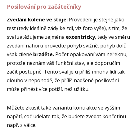
Posilování pro začátečníky
Zvedání kolene ve stoje:
Provedení je stejné jako
test (tedy ideálně zády ke zdi, viz foto výše), s tím, že
sval zatěžujeme zejména
excentricky
, tedy ve směru
zvedání nahoru proveďte pohyb svižně, pohyb dolů
však cíleně
brzděte.
Počet opakování vám neřeknu,
protože neznám váš funkční stav, ale doporučím
začít postupně. Tento sval je u příliš mnoha lidí tak
dlouho v nepohodě, že příliš nadšené posilování
může přinést více potíží, než užitku.
Můžete zkusit také variantu kontrakce ve vyšším
napětí, což uděláte tak, že budete zvedat končetinu
např. z válce.