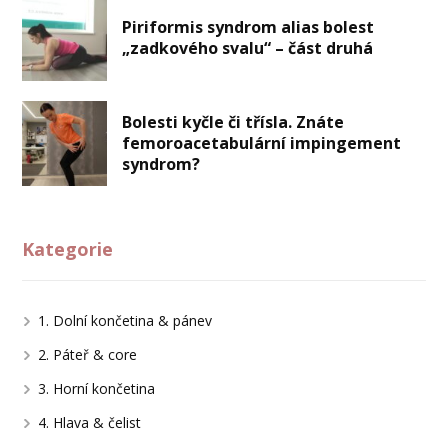
Piriformis syndrom alias bolest
„zadkového svalu“ – část druhá
Bolesti kyčle či třísla. Znáte
femoroacetabulární impingement
syndrom?
Kategorie
1. Dolní končetina & pánev
2. Páteř & core
3. Horní končetina
4. Hlava & čelist