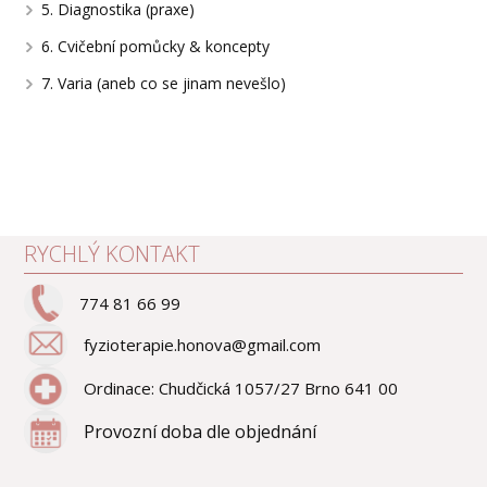
5. Diagnostika (praxe)
6. Cvičební pomůcky & koncepty
7. Varia (aneb co se jinam nevešlo)
RYCHLÝ KONTAKT
774 81 66 99
fyzioterapie.honova@gmail.com
Ordinace: Chudčická 1057/27 Brno 641 00
Provozní doba dle objednání